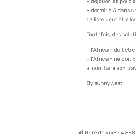
– déjouer les polici
– dormir à 5 dans u
La liste peut être l
Toutefois, des solu
– l’Africain doit être
– l’Africain ne doit
si non, faire son tr
By sunnywest
Nbre de vues:
4 888