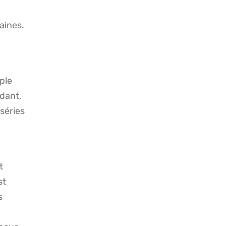
aines.
mple
ndant,
séries
t
st
s