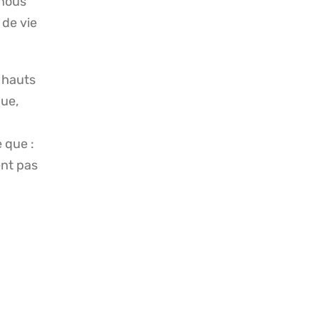
 nous
 de vie
s hauts
que,
 que :
ent pas