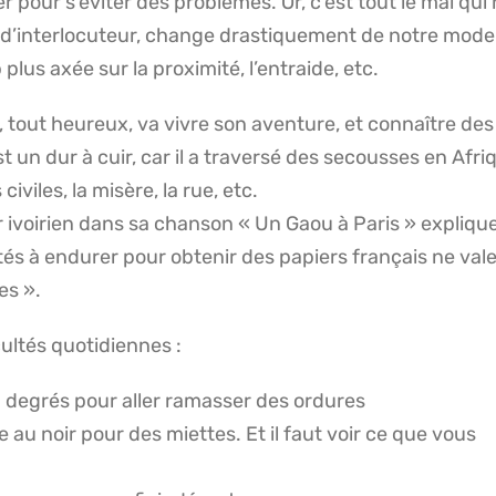
r pour s’éviter des problèmes. Or, c’est tout le mal qui
 d’interlocuteur, change drastiquement de notre mode
plus axée sur la proximité, l’entraide, etc.
, tout heureux, va vivre son aventure, et connaître de
st un dur à cuir, car il a traversé des secousses en Afri
viles, la misère, la rue, etc.
 ivoirien dans sa chanson « Un Gaou à Paris » explique
ltés à endurer pour obtenir des papiers français ne val
es ».
cultés quotidiennes :
-5 degrés pour aller ramasser des ordures
 au noir pour des miettes. Et il faut voir ce que vous