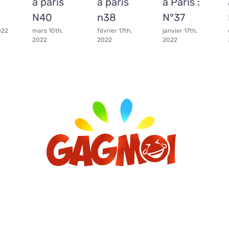
a paris
a paris
à Paris :
N40
n38
N°37
022
mars 10th,
février 17th,
janvier 17th,
2022
2022
2022
Archives