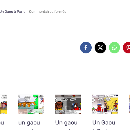
sur
Un Gaou à Paris
|
Commentaires fermés
UN
GAOU
A
PARIS
:
N°5
amis...
Facebook
X
Whats
ou
un gaou
Un gaou
Un Gaou