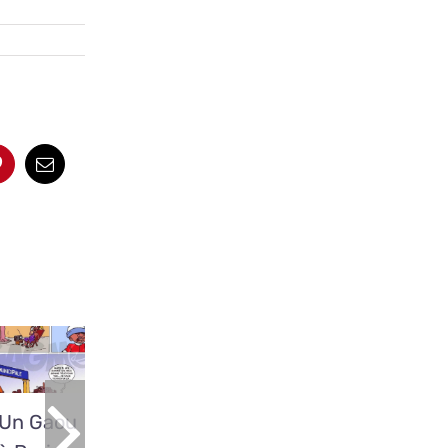
App
Pinterest
Email
Un Gaou
Un Gaou
Un Gaou
Un Ga