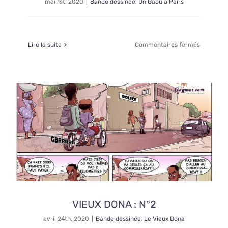
mai 1st, 2020
|
Bande dessinée
,
Un Gaou à Paris
sur
Lire la suite
Commentaires fermés
UN
GAOU
A
PARIS
:
N°2
VIEUX DONA : N°2
avril 24th, 2020
|
Bande dessinée
,
Le Vieux Dona