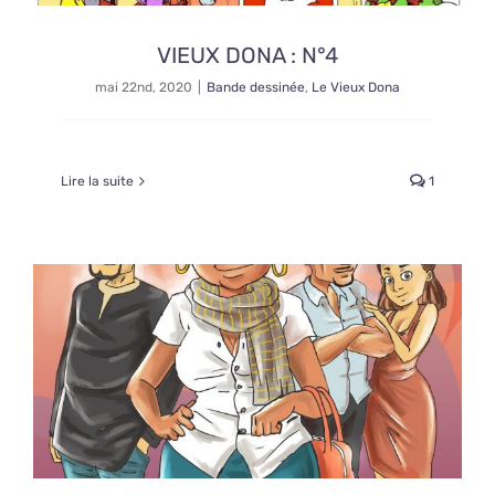
VIEUX DONA : N°4
mai 22nd, 2020
|
Bande dessinée
,
Le Vieux Dona
Lire la suite
1