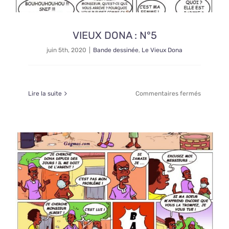
VIEUX DONA : N°5
juin 5th, 2020
|
Bande dessinée
,
Le Vieux Dona
sur
Lire la suite
Commentaires fermés
VIEUX
DONA
:
N°5