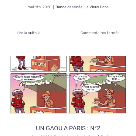
mai 9th, 2020
|
Bande dessinée
,
Le Vieux Dona
sur
Lire la suite
Commentaires fermés
VIEUX
DONA
:
N°3
UN GAOU A PARIS : N°2