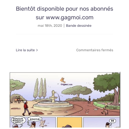
Bientôt disponible pour nos abonnés
sur www.gagmoi.com
mai 18th, 2020
|
Bande dessinée
sur
Lire la suite
Commentaires fermés
Bientôt
disponibl
pour
nos
abonnés
sur
www.gag