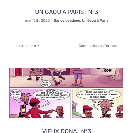
UN GAOU A PARIS : N°3
mai 15th, 2020
|
Bande dessinée
,
Un Gaou à Paris
sur
Lire la suite
Commentaires fermés
UN
GAOU
A
PARIS
:
N°3
VIEUX DONA : N°3