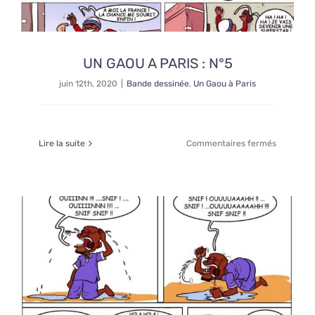
UN GAOU A PARIS : N°5
juin 12th, 2020
|
Bande dessinée
,
Un Gaou à Paris
sur
Lire la suite
Commentaires fermés
UN
GAOU
A
PARIS
:
N°5