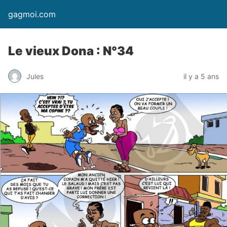
gagmoi.com
Le vieux Dona : N°34
Jules
il y a 5 ans