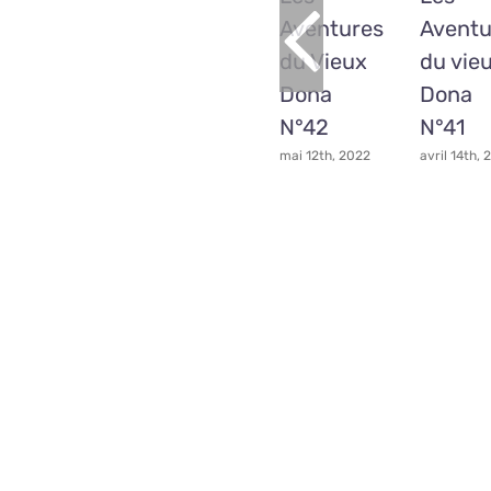
Aventures
Aventu
du Vieux
du vie
Dona
Dona
N°42
N°41
mai 12th, 2022
avril 14th,