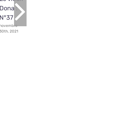
Dona :
Dona :
Dona :
Dona :
N°37
N°36
N°35
N°34
novembre
novembre 3rd,
octobre 10th,
septembre
30th, 2021
2021
2021
16th, 2021