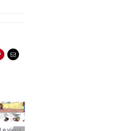
App
Pinterest
Email
Le vieux
Le vieux
Le vieux
Le vieu