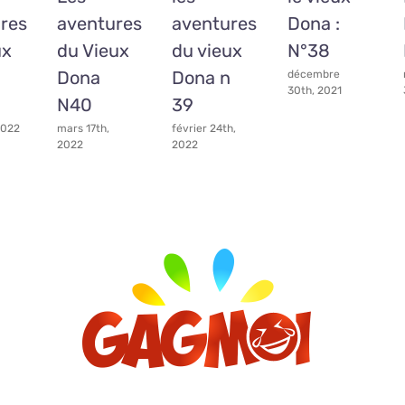
res
aventures
aventures
Dona :
ux
du Vieux
du vieux
N°38
Dona
Dona n
décembre
30th, 2021
N40
39
 2022
mars 17th,
février 24th,
2022
2022