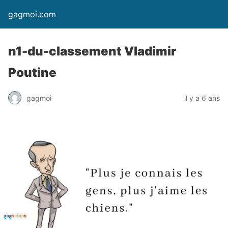
gagmoi.com
n1-du-classement Vladimir
Poutine
gagmoi
il y a 6 ans