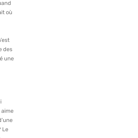
quand
ait où
’est
ie des
né une
i
e aime
 d’une
?
Le