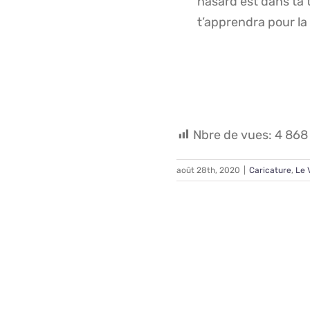
hasard est dans ta t
t’apprendra pour la
Nbre de vues:
4 868
août 28th, 2020
|
Caricature
,
Le 
Partagez avec vos 