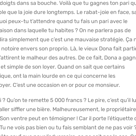
 doigts dans sa bouche.
Voilà que tu gagnes ton pari 
le que la joie dure longtemps.
Le rabat-joie en face, s
uoi peux-tu t’attendre quand tu fais un pari avec le
aison dans laquelle tu habites ?
On ne parlera pas de
ira simplement que c’est une mauvaise stratégie.
Ça n
 notoire envers son proprio.
Là, le vieux Dona fait part
’attirent le malheur des autres.
De ce fait, Dona a gag
t simple de son loyer.
Quand on sait que certains
ique, ont la main lourde en ce qui concerne les
oyer.
C’est une occasion en or pour ce monsieur.
i ?
Qu’on te remette 5 000 francs ?
Le pire, c’est qu’il lu
ller siffler une bière.
Malheureusement, le propriétair
Son ventre peut en témoigner !
Car il porte l’étiquette
Tu ne vois pas bien ou tu fais semblant de ne pas voir 