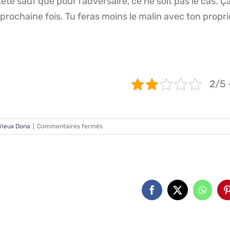
ête sauf que pour l’adversaire, ce ne soit pas le cas.
Ç
 prochaine fois.
Tu feras moins le malin avec ton propri
2/5 
sur
Vieux Dona
|
Commentaires fermés
LE
VIEUX
DONA
:
N°11
amis...
Facebook
X
Whats