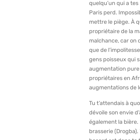
quelqu’un qui a tes
Paris perd.
Impossib
mettre le piège.
À q
propriétaire de la m
malchance, car on d
que de l’impolitesse
gens poisseux qui s
augmentation pure e
propriétaires en Afr
augmentations de l
Tu t’attendais à quo
dévoile son envie d’a
également la bière.
brasserie
(
Drogba
)
.