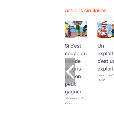
Articles similaires
Si c’est
Un
coupe du
exploit
Monde
c’est u
de gris
exploit
gris on
novembre 2
2022
peut
gagner
décembre 5th,
2022