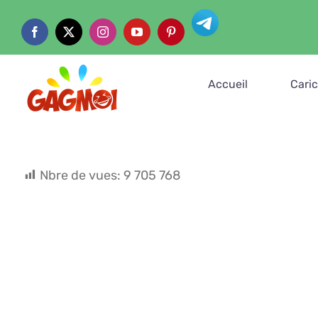
Passer
Telegram
au
Facebook
X
Instagram
YouTube
Pinterest
contenu
Accueil
Cari
Nbre de vues:
9 705 768