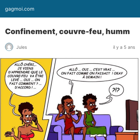
gagmoi.com
Confinement, couvre-feu, humm
Jules
il y a 5 ans